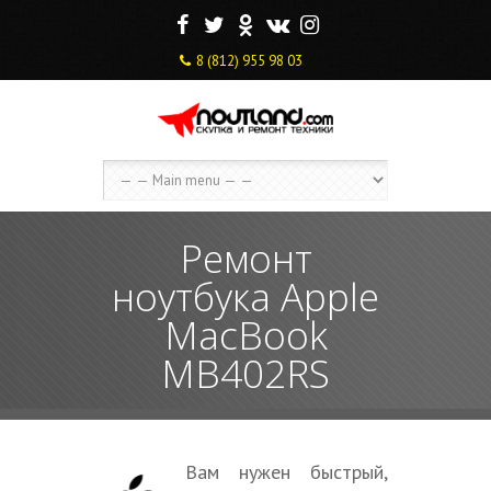
F
T
O
V
I
8 (812) 955 98 03
Ремонт
ноутбука Apple
MacBook
MB402RS
Вам нужен быстрый,