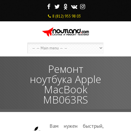
F
T
O
V
I
8 (812) 955 98 03
Ремонт
ноутбука Apple
MacBook
MB063RS
Вам нужен быстрый,