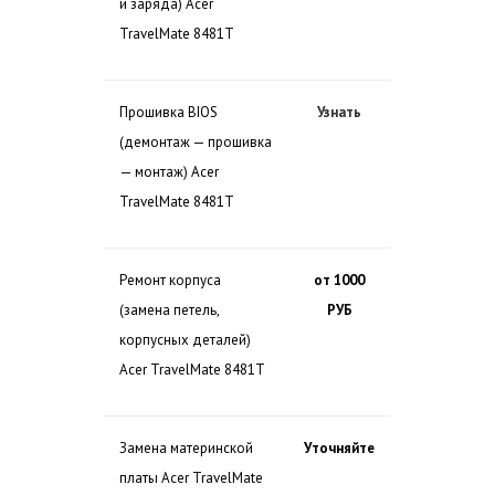
и заряда) Acer
TravelMate 8481T
Прошивка BIOS
Узнать
(демонтаж — прошивка
— монтаж) Acer
TravelMate 8481T
Ремонт корпуса
от 1000
(замена петель,
РУБ
корпусных деталей)
Acer TravelMate 8481T
Замена материнской
Уточняйте
платы Acer TravelMate