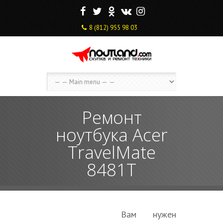
F
T
O
V
I
8 (812) 955 98 03
Ремонт
ноутбука Acer
TravelMate
8481T
Вам нужен