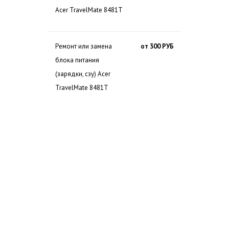
Acer TravelMate 8481T
Ремонт или замена
от 300 РУБ
блока питания
(зарядки, сзу) Acer
TravelMate 8481T