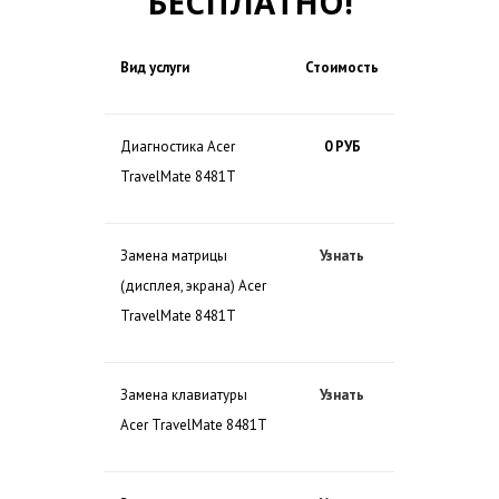
БЕСПЛАТНО!
Вид услуги
Стоимость
Диагностика Acer
0 РУБ
TravelMate 8481T
Замена матрицы
Узнать
(дисплея, экрана) Acer
TravelMate 8481T
Замена клавиатуры
Узнать
Acer TravelMate 8481T