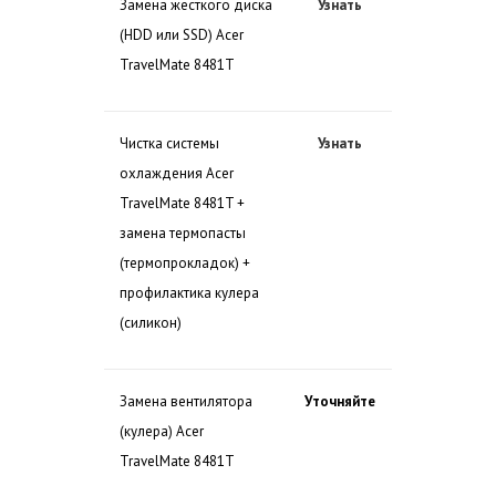
Замена жесткого диска
Узнать
(HDD или SSD) Acer
TravelMate 8481T
Чистка системы
Узнать
охлаждения Acer
TravelMate 8481T +
замена термопасты
(термопрокладок) +
профилактика кулера
(силикон)
Замена вентилятора
Уточняйте
(кулера) Acer
TravelMate 8481T