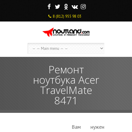
F
T
O
V
I
8 (812) 955 98 03
Ремонт
ноутбука Acer
TravelMate
8471
Вам нужен