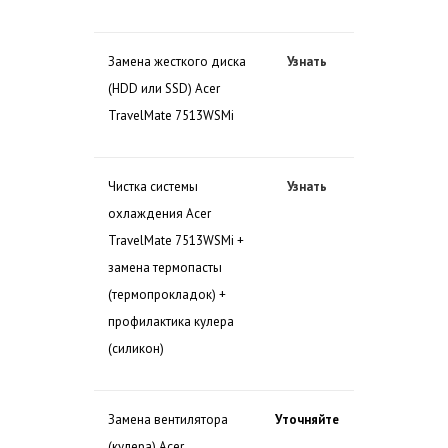
Замена жесткого диска
Узнать
(HDD или SSD) Acer
TravelMate 7513WSMi
Чистка системы
Узнать
охлаждения Acer
TravelMate 7513WSMi +
замена термопасты
(термопрокладок) +
профилактика кулера
(силикон)
Замена вентилятора
Уточняйте
(кулера) Acer