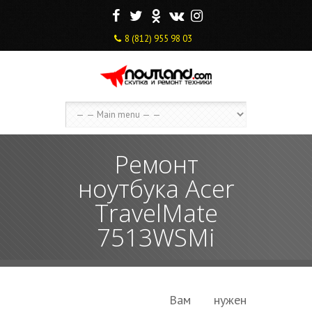
F
T
O
V
I
8 (812) 955 98 03
Ремонт
ноутбука Acer
TravelMate
7513WSMi
Вам нужен