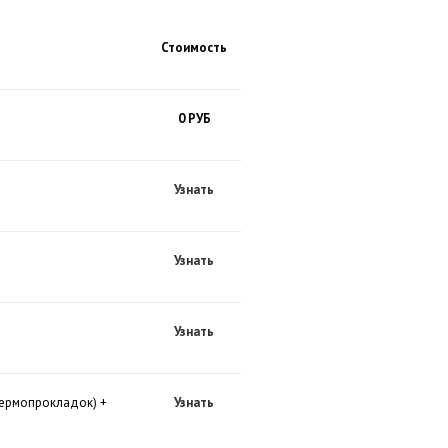
Стоимость
0 РУБ
Узнать
Узнать
Узнать
термопрокладок) +
Узнать