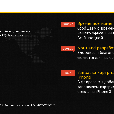
Временное измен
30.01.23
Сообщаем о времен
ина (выход на вокзал),
нашего офиса. Пн-Пт
12). Рядом с метро.
Вс: Выходной.
Noutland разрабо
28.03.20
Здоровье и благоп
являются для нас б
Заправка картри
09.02.19
iPhone
В феврале мы добав
заправляем картри
стекла на iPhone 8 
 Версия сайта: ver. 4.0 (АВГУСТ 2014)