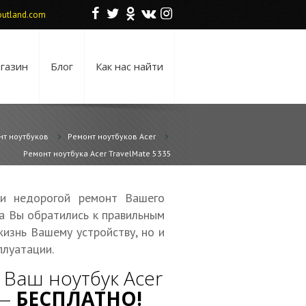
F
T
O
V
I
utland.com
газин
Блог
Как нас найти
нт ноутбуков
Ремонт ноутбуков Acer
Ремонт ноутбука Acer TravelMate 5335
 и недорогой ремонт Вашего
да Вы обратились к правильным
жизнь Вашему устройству, но и
луатации.
Ваш ноутбук Acer
 —
БЕСПЛАТНО!