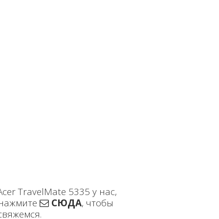
er TravelMate 5335 у нас,
нажмите
СЮДА
, чтобы
свяжемся.