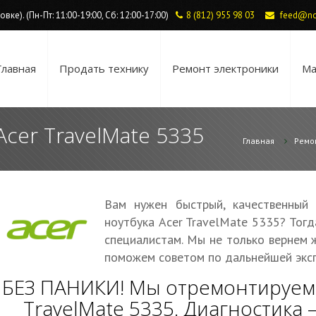
ке). (Пн-Пт: 11:00-19:00, Сб: 12:00-17:00)
8 (812) 955 98 03
feed@no
Главная
Продать технику
Ремонт электроники
Ма
Acer TravelMate 5335
Главная
Ремо
Вам нужен быстрый, качественный
ноутбука Acer TravelMate 5335? Тог
специалистам. Мы не только вернем 
поможем советом по дальнейшей эксп
БЕЗ ПАНИКИ! Мы отремонтируем 
TravelMate 5335. Диагностика