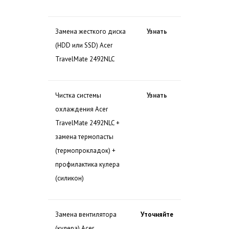
Замена жесткого диска
Узнать
(HDD или SSD) Acer
TravelMate 2492NLC
Чистка системы
Узнать
охлаждения Acer
TravelMate 2492NLC +
замена термопасты
(термопрокладок) +
профилактика кулера
(силикон)
Замена вентилятора
Уточняйте
(кулера) Acer