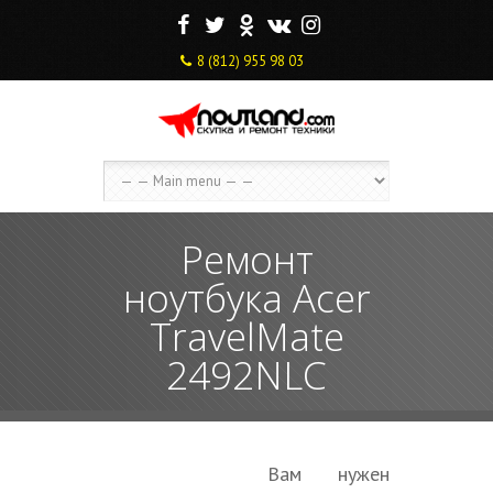
F
T
O
V
I
8 (812) 955 98 03
Ремонт
ноутбука Acer
TravelMate
2492NLC
Вам нужен