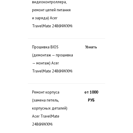
видеоконтроллера,
ремонт цепей питания
и заряда) Acer
TravelMate 2486NWXMi
Прошивка BIOS
Узнать
(демонтаж — прошивка
— монтаж) Acer
TravelMate 2486NWXMi
Ремонт корпуса
от 1000
(замена петель,
РУБ
корпусных деталей)
Acer TravelMate
2486NWXMi