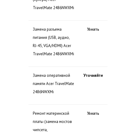
TravelMate 2486NWXMi
Замена разъема
Узнать
питания (USB, аудио,
RJ-45, VGA/HDMI) Acer
TravelMate 2486NWXMi
Замена оперативной
Уточняйте
памяти Acer TravelMate
2486NWXMi
Ремонт материнской
Узнать
платы (замена мостов
чипсета,