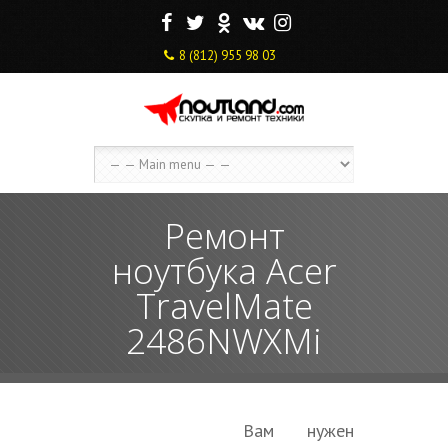
F
T
O
V
I
8 (812) 955 98 03
Ремонт
ноутбука Acer
TravelMate
2486NWXMi
Вам нужен