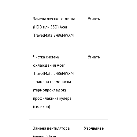
Замена жесткого диска
Узнать
(HDD или SSD) Acer
TravelMate 2486NWXMi
Чистка системы
Узнать
охлаждения Acer
TravelMate 2486NWXMi
+ замена термопасты
(термопрокладок) +
профилактика кулера
(силикон)
Замена вентилятора
Уточняйте
(кулера) Acer