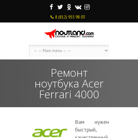
F
T
O
V
I
8 (812) 955 98 03
Ремонт
ноутбука Acer
Ferrari 4000
Вам нужен
быстрый,
качественный