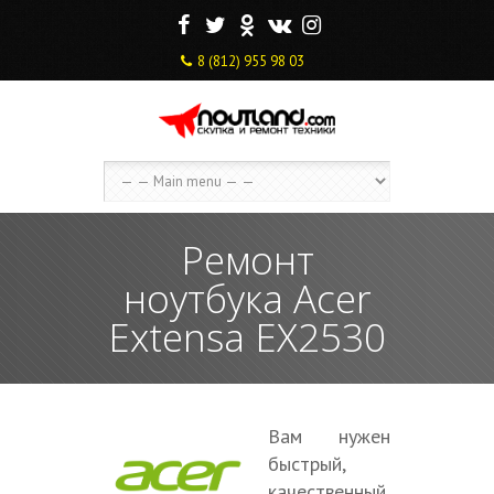
F
T
O
V
I
8 (812) 955 98 03
Ремонт
ноутбука Acer
Extensa EX2530
Вам нужен
быстрый,
качественный