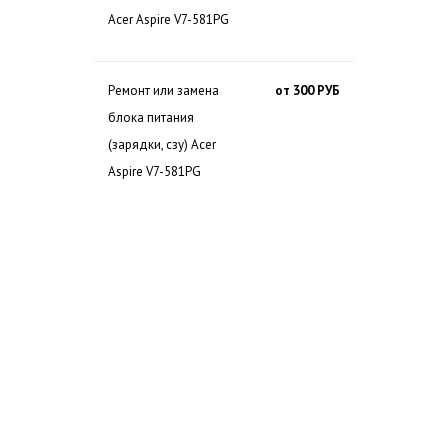
Acer Aspire V7-581PG
Ремонт или замена
от 300 РУБ
блока питания
(зарядки, сзу) Acer
Aspire V7-581PG