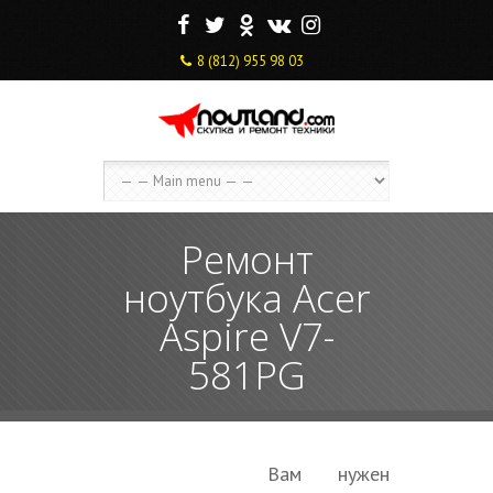
F
T
O
V
I
8 (812) 955 98 03
Ремонт
ноутбука Acer
Aspire V7-
581PG
Вам нужен