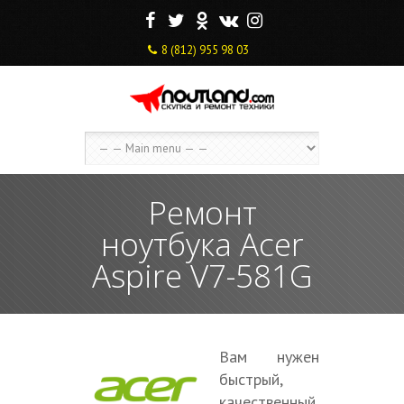
F
T
O
V
I
8 (812) 955 98 03
Ремонт
ноутбука Acer
Aspire V7-581G
Вам нужен
быстрый,
качественный