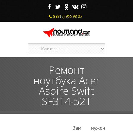
F
T
O
V
I
8 (812) 955 98 03
Ремонт
ноутбука Acer
Aspire Swift
SF314-52T
Вам нужен