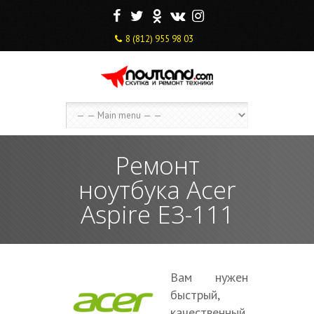
F
T
O
V
I
8 (812) 955 98 03
Ремонт
ноутбука Acer
Aspire E3-111
Вам нужен
быстрый,
качественный