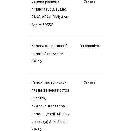
Замена разъема
Узнать
питания (USB, аудио,
RJ-45, VGA/HDMI) Acer
Aspire 5935G
Замена оперативной
Уточняйте
памяти Acer Aspire
5935G
Ремонт материнской
Узнать
платы (замена мостов
чипсета,
видеоконтроллера,
ремонт цепей питания
и заряда) Acer Aspire
5935G