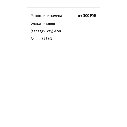
Ремонт или замена
от 300 РУБ
блока питания
(зарядки, сзу) Acer
Aspire 5935G