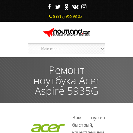
F
T
O
V
I
8 (812) 955 98 03
Ремонт
ноутбука Acer
Aspire 5935G
Вам нужен
быстрый,
качественный