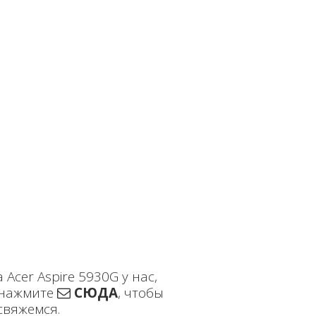
Acer Aspire 5930G у нас,
нажмите
СЮДА
, чтобы
свяжемся.