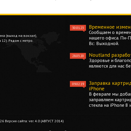
Временное измен
30.01.23
Сообщаем о времен
ина (выход на вокзал),
нашего офиса. Пн-Пт
12). Рядом с метро.
Вс: Выходной.
Noutland разрабо
28.03.20
Здоровье и благоп
являются для нас б
Заправка картри
09.02.19
iPhone
В феврале мы добав
заправляем картри
стекла на iPhone 8 
 Версия сайта: ver. 4.0 (АВГУСТ 2014)