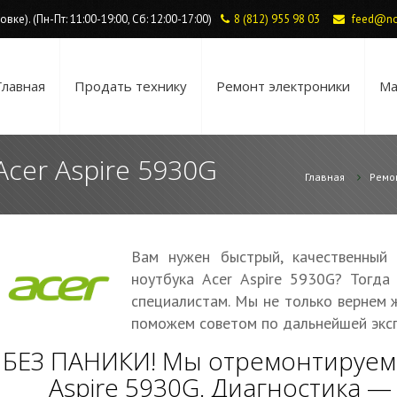
ке). (Пн-Пт: 11:00-19:00, Сб: 12:00-17:00)
8 (812) 955 98 03
feed@no
Главная
Продать технику
Ремонт электроники
Ма
Acer Aspire 5930G
Главная
Ремо
Вам нужен быстрый, качественный
ноутбука Acer Aspire 5930G? Тогда
специалистам. Мы не только вернем 
поможем советом по дальнейшей эксп
БЕЗ ПАНИКИ! Мы отремонтируем 
Aspire 5930G. Диагностика 