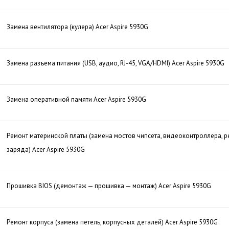
Замена вентилятора (кулера) Acer Aspire 5930G
Замена разъема питания (USB, аудио, RJ-45, VGA/HDMI) Acer Aspire 5930G
Замена оперативной памяти Acer Aspire 5930G
Ремонт материнской платы (замена мостов чипсета, видеоконтроллера, р
заряда) Acer Aspire 5930G
Прошивка BIOS (демонтаж — прошивка — монтаж) Acer Aspire 5930G
Ремонт корпуса (замена петель, корпусных деталей) Acer Aspire 5930G