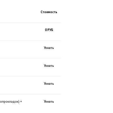
Стоимость
0 РУБ
Узнать
Узнать
Узнать
мопрокладок) +
Узнать