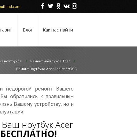
F
T
O
V
I
utland.com
газин
Блог
Как нас найти
нт ноутбуков
Ремонт ноутбуков Acer
Ремонт ноутбука Acer Aspire 5930G
 и недорогой ремонт Вашего
 Вы обратились к правильным
жизнь Вашему устройству, но и
луатации.
Ваш ноутбук Acer
—
БЕСПЛАТНО!