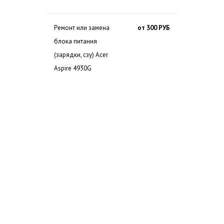
Ремонт или замена
от 300 РУБ
блока питания
(зарядки, сзу) Acer
Aspire 4930G