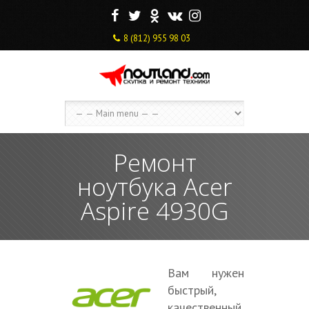
F
T
O
V
I
8 (812) 955 98 03
Ремонт
ноутбука Acer
Aspire 4930G
Вам нужен
быстрый,
качественный